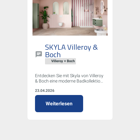
SKYLA Villeroy &
Boch
Villeroy + Boch
Entdecken Sie mit Skyla von Villeroy
& Boch eine moderne Badkollektion,
die mit sanften Rundungen, klaren
23.04.2026
Kanten und asymmetrischer
Formensprache überzeugt. Flexible
Farb- und Größenoptionen,
Weiterlesen
innovative Armaturen und
nachhaltige WC-Technologie
machen Skyla zur idealen Wahl für
Ihr individuelles Traumbad.