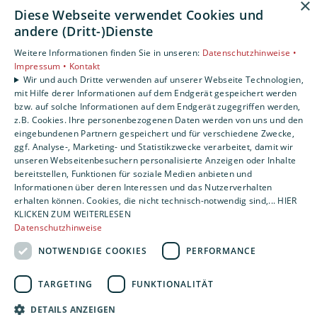
×
Diese Webseite verwendet Cookies und
Unsere Bereiche
andere (Dritt-)Dienste
Privatkunden
Gewerbekunden
Weitere Informationen finden Sie in unseren:
Datenschutzhinweise •
Impressum •
Kontakt
Karriere
Wir und auch Dritte verwenden auf unserer Webseite Technologien,
Unternehmen
mit Hilfe derer Informationen auf dem Endgerät gespeichert werden
bzw. auf solche Informationen auf dem Endgerät zugegriffen werden,
z.B. Cookies. Ihre personenbezogenen Daten werden von uns und den
eingebundenen Partnern gespeichert und für verschiedene Zwecke,
ggf. Analyse-, Marketing- und Statistikzwecke verarbeitet, damit wir
unseren Webseitenbesuchern personalisierte Anzeigen oder Inhalte
bereitstellen, Funktionen für soziale Medien anbieten und
Informationen über deren Interessen und das Nutzerverhalten
erhalten können. Cookies, die nicht technisch-notwendig sind,... HIER
KLICKEN ZUM WEITERLESEN
Datenschutzhinweise
NOTWENDIGE COOKIES
PERFORMANCE
TARGETING
FUNKTIONALITÄT
DETAILS ANZEIGEN