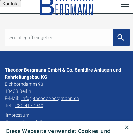
Kontakt
Suchbegr
Theodor Bergmann GmbH & Co. Sanitäre Anlagen und
Rohrleitungsbau KG
Eichborndamm 93
13403 Berlin
E-Mail:
info@theodor-bergmann.de
Tel.:
030 4177940
Impressum
Datenschutzerklärung
×
Barrierefreiheitserklärung
Diese Webseite verwendet Cookies und