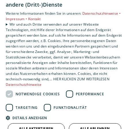
andere (Dritt-)Dienste
Unsere Bereiche
Weitere Informationen finden Sie in unseren:
Datenschutzhinweise •
Privatkunden
Impressum •
Kontakt
Gewerbekunden
Wir und auch Dritte verwenden auf unserer Webseite
Technologien, mit Hilfe derer Informationen auf dem Endgerät
Karriere
gespeichert werden bzw. auf solche Informationen auf dem Endgerät
Unternehmen
zugegriffen werden, z.B. Cookies. Ihre personenbezogenen Daten
werden von uns und den eingebundenen Partnern gespeichert und
für verschiedene Zwecke, ggf. Analyse-, Marketing- und
Statistikzwecke verarbeitet, damit wir unseren Webseitenbesuchern
personalisierte Anzeigen oder Inhalte bereitstellen, Funktionen für
soziale Medien anbieten und Informationen über deren Interessen
und das Nutzerverhalten erhalten können. Cookies, die nicht
technisch-notwendig sind,... HIER KLICKEN ZUM WEITERLESEN
Datenschutzhinweise
NOTWENDIGE COOKIES
PERFORMANCE
TARGETING
FUNKTIONALITÄT
DETAILS ANZEIGEN
ALLE AKZEPTIEREN
ALLE ABLEHNEN