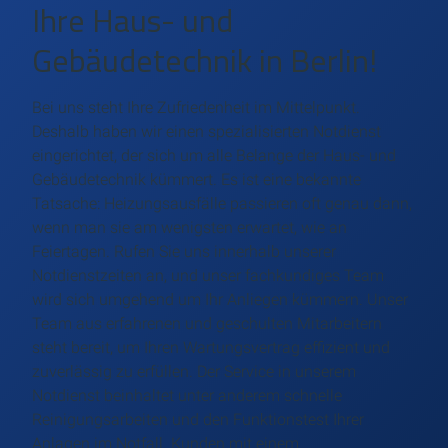
Ihre Haus- und
Gebäudetechnik in Berlin!
Bei uns steht Ihre Zufriedenheit im Mittelpunkt.
Deshalb haben wir einen spezialisierten Notdienst
eingerichtet, der sich um alle Belange der Haus- und
Gebäudetechnik kümmert. Es ist eine bekannte
Tatsache: Heizungsausfälle passieren oft genau dann,
wenn man sie am wenigsten erwartet, wie an
Feiertagen. Rufen Sie uns innerhalb unserer
Notdienstzeiten an, und unser fachkundiges Team
wird sich umgehend um Ihr Anliegen kümmern. Unser
Team aus erfahrenen und geschulten Mitarbeitern
steht bereit, um Ihren Wartungsvertrag effizient und
zuverlässig zu erfüllen. Der Service in unserem
Notdienst beinhaltet unter anderem schnelle
Reinigungsarbeiten und den Funktionstest Ihrer
Anlagen im Notfall. Kunden mit einem