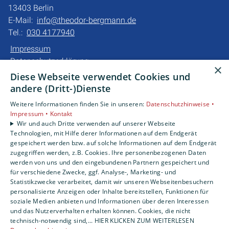
13403 Berlin
E-Mail:
info@theodor-bergmann.de
Tel.:
030 4177940
Impressum
Datenschutzerklärung
×
Barrierefreiheitserklärung
Diese Webseite verwendet Cookies und
andere (Dritt-)Dienste
Unsere Bereiche
Weitere Informationen finden Sie in unseren:
Datenschutzhinweise •
Privatkunden
Impressum •
Kontakt
Gewerbekunden
Wir und auch Dritte verwenden auf unserer Webseite
Technologien, mit Hilfe derer Informationen auf dem Endgerät
Karriere
gespeichert werden bzw. auf solche Informationen auf dem Endgerät
Unternehmen
zugegriffen werden, z.B. Cookies. Ihre personenbezogenen Daten
werden von uns und den eingebundenen Partnern gespeichert und
für verschiedene Zwecke, ggf. Analyse-, Marketing- und
Statistikzwecke verarbeitet, damit wir unseren Webseitenbesuchern
personalisierte Anzeigen oder Inhalte bereitstellen, Funktionen für
soziale Medien anbieten und Informationen über deren Interessen
und das Nutzerverhalten erhalten können. Cookies, die nicht
technisch-notwendig sind,... HIER KLICKEN ZUM WEITERLESEN