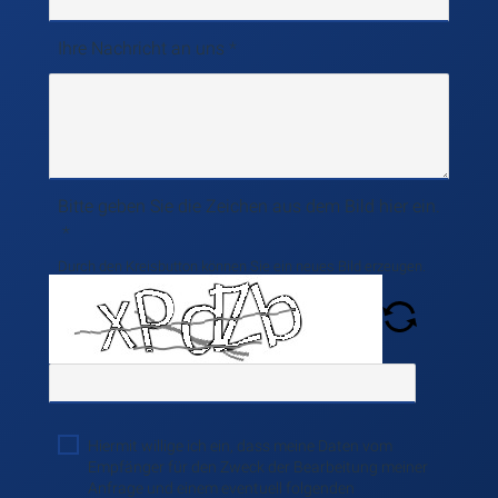
Ihre Nachricht an uns
Bitte geben Sie die Zeichen aus dem Bild hier ein.
Durch den Kreisbutton können Sie ein neues Bild erzeugen.
Hiermit willige ich ein, dass meine Daten vom
Empfänger für den Zweck der Bearbeitung meiner
Anfrage und einem eventuell folgenden