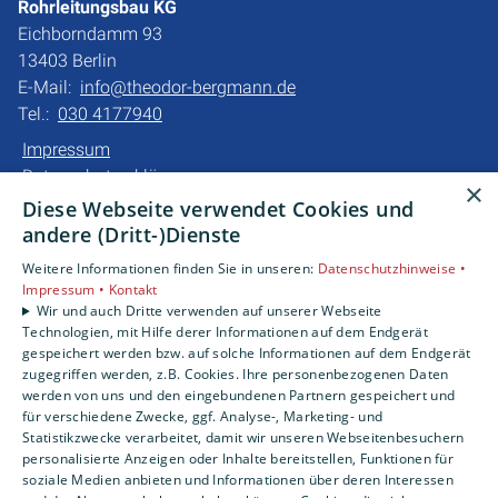
Rohrleitungsbau KG
Eichborndamm 93
13403 Berlin
E-Mail:
info@theodor-bergmann.de
Tel.:
030 4177940
Impressum
Datenschutzerklärung
×
Barrierefreiheitserklärung
Diese Webseite verwendet Cookies und
andere (Dritt-)Dienste
Unsere Bereiche
Weitere Informationen finden Sie in unseren:
Datenschutzhinweise •
Privatkunden
Impressum •
Kontakt
Gewerbekunden
Wir und auch Dritte verwenden auf unserer Webseite
Technologien, mit Hilfe derer Informationen auf dem Endgerät
Karriere
gespeichert werden bzw. auf solche Informationen auf dem Endgerät
Unternehmen
zugegriffen werden, z.B. Cookies. Ihre personenbezogenen Daten
werden von uns und den eingebundenen Partnern gespeichert und
für verschiedene Zwecke, ggf. Analyse-, Marketing- und
Statistikzwecke verarbeitet, damit wir unseren Webseitenbesuchern
personalisierte Anzeigen oder Inhalte bereitstellen, Funktionen für
soziale Medien anbieten und Informationen über deren Interessen