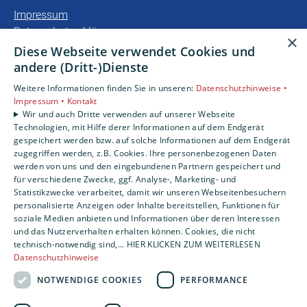
Impressum
Datenschutzerklärung
×
Barrierefreiheitserklärung
Diese Webseite verwendet Cookies und
andere (Dritt-)Dienste
Unsere Bereiche
Weitere Informationen finden Sie in unseren:
Datenschutzhinweise •
Privatkunden
Impressum •
Kontakt
Gewerbekunden
Wir und auch Dritte verwenden auf unserer Webseite
Technologien, mit Hilfe derer Informationen auf dem Endgerät
Karriere
gespeichert werden bzw. auf solche Informationen auf dem Endgerät
Unternehmen
zugegriffen werden, z.B. Cookies. Ihre personenbezogenen Daten
werden von uns und den eingebundenen Partnern gespeichert und
für verschiedene Zwecke, ggf. Analyse-, Marketing- und
Statistikzwecke verarbeitet, damit wir unseren Webseitenbesuchern
personalisierte Anzeigen oder Inhalte bereitstellen, Funktionen für
soziale Medien anbieten und Informationen über deren Interessen
und das Nutzerverhalten erhalten können. Cookies, die nicht
technisch-notwendig sind,... HIER KLICKEN ZUM WEITERLESEN
Datenschutzhinweise
NOTWENDIGE COOKIES
PERFORMANCE