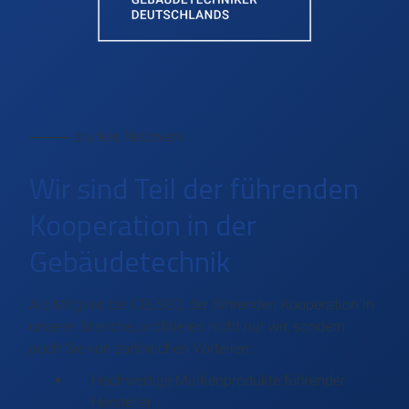
⸻ starkes Netzwerk
Wir sind Teil der führenden
Kooperation in der
Gebäudetechnik
Als Mitglied bei CELSEO, der führenden Kooperation in
unserer Branche, profitieren nicht nur wir, sondern
auch Sie von zahlreichen Vorteilen:
Hochwertige Markenprodukte führender
Hersteller