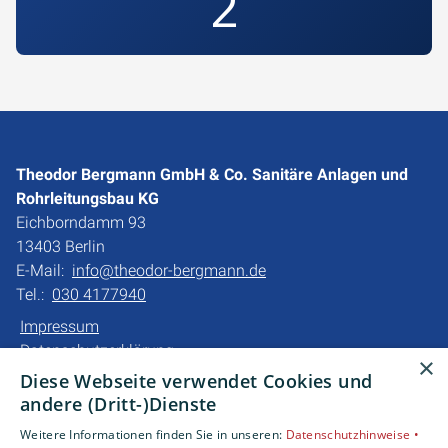
2
Theodor Bergmann GmbH & Co. Sanitäre Anlagen und
Rohrleitungsbau KG
Eichborndamm 93
13403 Berlin
E-Mail:
info@theodor-bergmann.de
Tel.:
030 4177940
Impressum
Datenschutzerklärung
×
Barrierefreiheitserklärung
Diese Webseite verwendet Cookies und
andere (Dritt-)Dienste
Unsere Bereiche
Weitere Informationen finden Sie in unseren:
Datenschutzhinweise •
Privatkunden