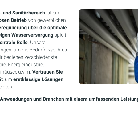
- und Sanitärbereich
ist ein
osen Betrieb
von gewerblichen
regulierung über die optimale
ssigen Wasserversorgung
spielt
entrale Rolle
. Unsere
ngen, um die Bedürfnisse Ihres
ir bedienen verschiedenste
ie, Energieindustrie,
häuser, u.v.m.
Vertrauen Sie
ät
, um
erstklassige Lösungen
isten.
lle Anwendungen und Branchen mit einem umfassenden Leistun