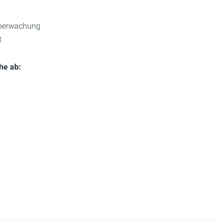
überwachung
t
he ab: