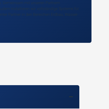
n. Gemeinsam mit unseren Partnern
udem installieren wir vollständige Systeme für
nter Partner in den Bereichen Erdbau, Wasser-