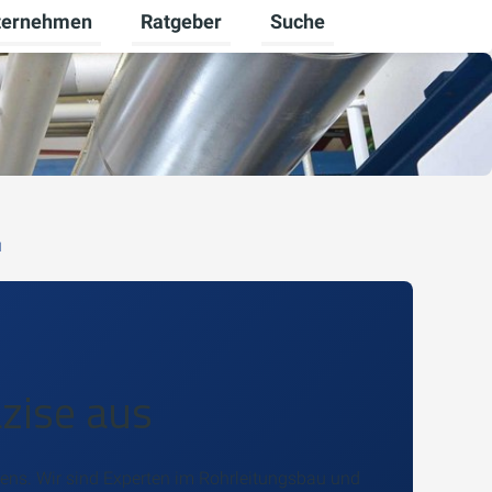
ternehmen
Ratgeber
Suche
euerbare Energien umschalten
rmenü für Karriere umschalten
Untermenü für Unternehmen umschalten
Untermenü für Ratgeber u
u
äzise aus
ns. Wir sind Experten im Rohrleitungsbau und