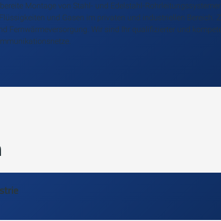
bereite Montage von Stahl- und Edelstahl-Rohrleitungssysteme
Flüssigkeiten und Gasen im privaten und industriellen Bereich. Z
 Fernwärmeversorgung. Wir sind Ihr qualifizierter und kompete
ommunikationsnetze.
m
strie