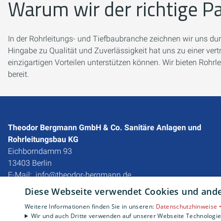
Warum wir der richtige Pa
In der Rohrleitungs- und Tiefbaubranche zeichnen wir uns du
Hingabe zu Qualität und Zuverlässigkeit hat uns zu einer v
einzigartigen Vorteilen unterstützen können. Wir bieten Ro
bereit.
Theodor Bergmann GmbH & Co. Sanitäre Anlagen und
Rohrleitungsbau KG
Eichborndamm 93
13403 Berlin
E-Mail:
info@theodor-bergmann.de
Tel.:
030 4177940
Diese Webseite verwendet Cookies und ander
Impressum
Weitere Informationen finden Sie in unseren:
Datenschutzhinweise 
Wir und auch Dritte verwenden auf unserer Webseite Technologien
Datenschutzerklärung