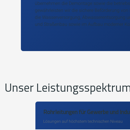
übernehmen die Demontage sowie die betriebs
gewährleisten wir die sichere Beförderung von 
die Wasserversorgung, Abwasserentsorgung und
und Straßenbau sowie im Aufbau moderner K
Unser Leistungsspektru
Rohrleitungen für Gewerbe und Indu
Lösungen auf höchstem technischen Niveau