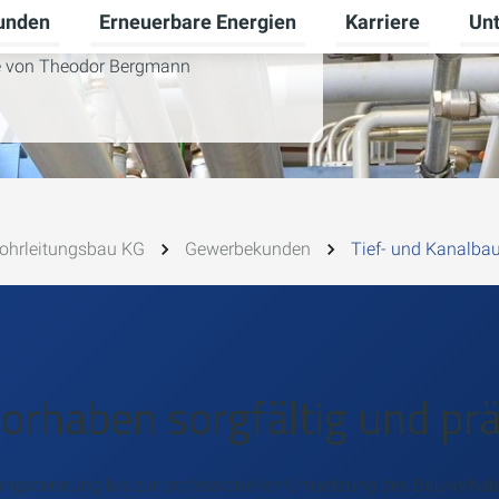
unden
Erneuerbare Energien
Karriere
Un
ü für Gewerbekunden umschalten
Untermenü für Privatkunden umschalten
Untermenü für Ern
Unte
se von Theodor Bergmann
ohrleitungsbau KG
Gewerbekunden
Tief- und Kanalba
vorhaben sorgfältig und pr
ungsberatung bis zur professionellen Umsetzung des Bauvorhabe