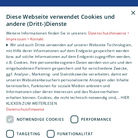
×
Unsere Bereiche
Diese Webseite verwendet Cookies und
Privatkunden
andere (Dritt-)Dienste
Gewerbekunden
Karriere
Weitere Informationen finden Sie in unseren:
Datenschutzhinweise •
Impressum •
Kontakt
Unternehmen
Wir und auch Dritte verwenden auf unserer Webseite Technologien,
mit Hilfe derer Informationen auf dem Endgerät gespeichert werden
bzw. auf solche Informationen auf dem Endgerät zugegriffen werden,
z.B. Cookies. Ihre personenbezogenen Daten werden von uns und den
eingebundenen Partnern gespeichert und für verschiedene Zwecke,
ggf. Analyse-, Marketing- und Statistikzwecke verarbeitet, damit wir
unseren Webseitenbesuchern personalisierte Anzeigen oder Inhalte
bereitstellen, Funktionen für soziale Medien anbieten und
Informationen über deren Interessen und das Nutzerverhalten
erhalten können. Cookies, die nicht technisch-notwendig sind,... HIER
KLICKEN ZUM WEITERLESEN
Datenschutzhinweise
NOTWENDIGE COOKIES
PERFORMANCE
TARGETING
FUNKTIONALITÄT