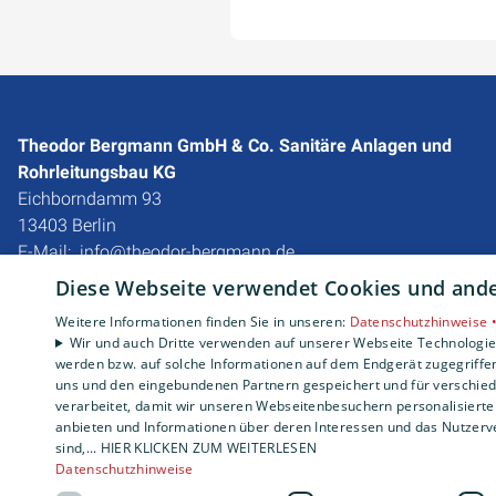
Theodor Bergmann GmbH & Co. Sanitäre Anlagen und
Rohrleitungsbau KG
Eichborndamm 93
13403 Berlin
E-Mail:
info@theodor-bergmann.de
Tel.:
030 4177940
Diese Webseite verwendet Cookies und ander
Impressum
Weitere Informationen finden Sie in unseren:
Datenschutzhinweise 
Wir und auch Dritte verwenden auf unserer Webseite Technologien
Datenschutzerklärung
werden bzw. auf solche Informationen auf dem Endgerät zugegriffe
Barrierefreiheitserklärung
uns und den eingebundenen Partnern gespeichert und für verschiede
verarbeitet, damit wir unseren Webseitenbesuchern personalisierte 
anbieten und Informationen über deren Interessen und das Nutzerve
sind,... HIER KLICKEN ZUM WEITERLESEN
Datenschutzhinweise