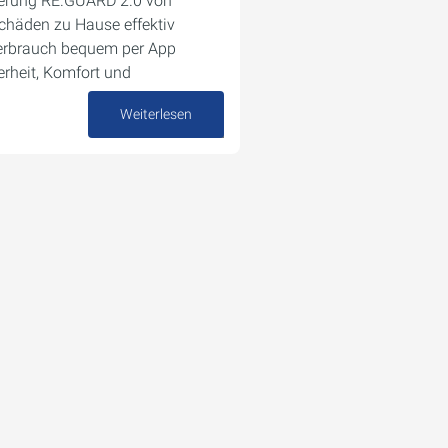
uerung RE.GUARD 2.0 von
häden zu Hause effektiv
erbrauch bequem per App
rheit, Komfort und
Weiterlesen
19. September 2025