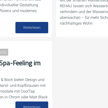
Mit der smarten Wasserste
dividueller Gestaltung
REHAU lassen sich Wassersc
effizienz und modernes
verhindern und der Wasserv
überwachen – für mehr Siche
nachhaltiges Wohn
Weiterlesen
29. September 2025
ukte
 Spa-Feeling im
oy & Boch bieten Design und
Hand- und Kopfbrausen mit
rmostate mit CoolTap
en in Chrom oder Matt Black
Weiterlesen