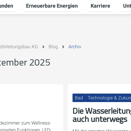
unden
Erneuerbare Energien
Karriere
Un
ü für Gewerbekunden umschalten
Untermenü für Privatkunden umschalten
Untermenü für Ern
Unte
ohrleitungsbau KG
Blog
Archiv
ptember 2025
Bad
Technologie & Zukun
Die Wasserleitung
auch unterwegs
adezimmer zum Wellness-
smarten Funktionen, LED-