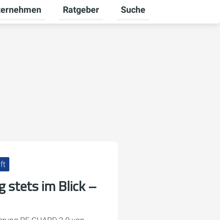
ternehmen
Ratgeber
Suche
euerbare Energien umschalten
rmenü für Karriere umschalten
Untermenü für Unternehmen umschalten
Untermenü für Ratgeber u
ft
 stets im Blick –