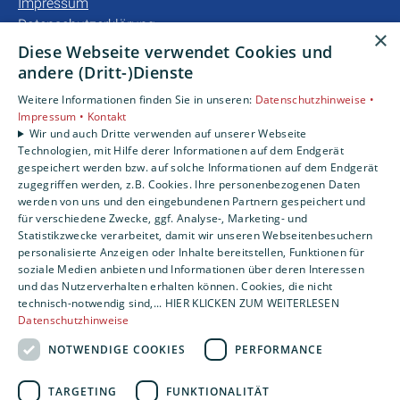
Impressum
Datenschutzerklärung
×
Barrierefreiheitserklärung
Diese Webseite verwendet Cookies und
andere (Dritt-)Dienste
Unsere Bereiche
Weitere Informationen finden Sie in unseren:
Datenschutzhinweise •
Privatkunden
Impressum •
Kontakt
Gewerbekunden
Wir und auch Dritte verwenden auf unserer Webseite
Technologien, mit Hilfe derer Informationen auf dem Endgerät
Karriere
gespeichert werden bzw. auf solche Informationen auf dem Endgerät
Unternehmen
zugegriffen werden, z.B. Cookies. Ihre personenbezogenen Daten
werden von uns und den eingebundenen Partnern gespeichert und
für verschiedene Zwecke, ggf. Analyse-, Marketing- und
Statistikzwecke verarbeitet, damit wir unseren Webseitenbesuchern
personalisierte Anzeigen oder Inhalte bereitstellen, Funktionen für
soziale Medien anbieten und Informationen über deren Interessen
und das Nutzerverhalten erhalten können. Cookies, die nicht
technisch-notwendig sind,... HIER KLICKEN ZUM WEITERLESEN
Datenschutzhinweise
NOTWENDIGE COOKIES
PERFORMANCE
TARGETING
FUNKTIONALITÄT