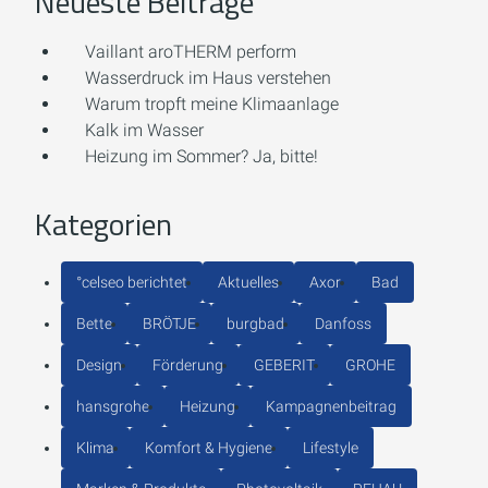
Neueste Beiträge
Vaillant aroTHERM perform
Wasserdruck im Haus verstehen
Warum tropft meine Klimaanlage
Kalk im Wasser
Heizung im Sommer? Ja, bitte!
Kategorien
°celseo berichtet
Aktuelles
Axor
Bad
Bette
BRÖTJE
burgbad
Danfoss
Design
Förderung
GEBERIT
GROHE
hansgrohe
Heizung
Kampagnenbeitrag
Klima
Komfort & Hygiene
Lifestyle