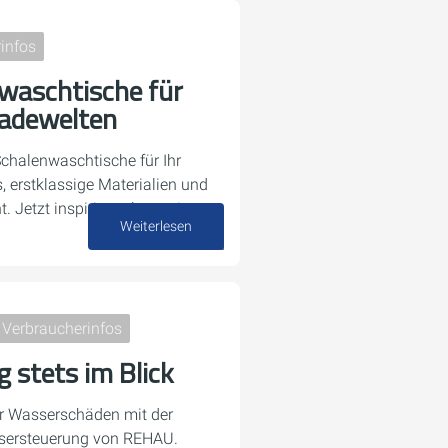
infos
waschtische für
Badewelten
chalenwaschtische für Ihr
 erstklassige Materialien und
. Jetzt inspirieren lassen!
Weiterlesen
14. Oktober 2024
Verbraucherinfos
 stets im Blick
or Wasserschäden mit der
sersteuerung von REHAU.