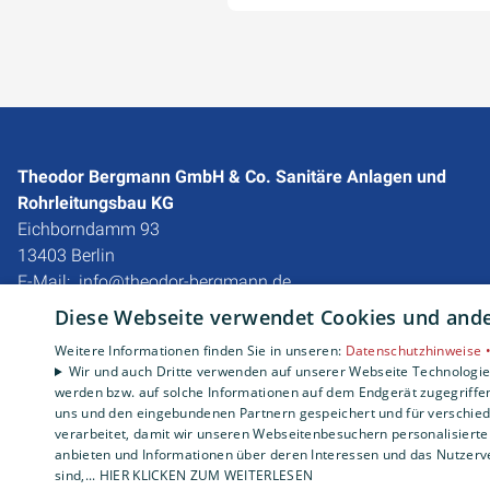
Theodor Bergmann GmbH & Co. Sanitäre Anlagen und
Rohrleitungsbau KG
Eichborndamm 93
13403 Berlin
E-Mail:
info@theodor-bergmann.de
Tel.:
030 4177940
Diese Webseite verwendet Cookies und ander
Impressum
Weitere Informationen finden Sie in unseren:
Datenschutzhinweise 
Wir und auch Dritte verwenden auf unserer Webseite Technologien
Datenschutzerklärung
werden bzw. auf solche Informationen auf dem Endgerät zugegriffe
Barrierefreiheitserklärung
uns und den eingebundenen Partnern gespeichert und für verschiede
verarbeitet, damit wir unseren Webseitenbesuchern personalisierte 
anbieten und Informationen über deren Interessen und das Nutzerve
sind,... HIER KLICKEN ZUM WEITERLESEN