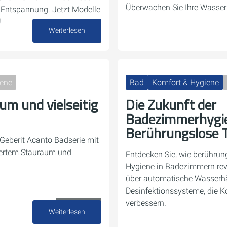
Überwachen Sie Ihre Wasserl
 Entspannung. Jetzt Modelle
!
Weiterlesen
02. Oktober 2024
iene
Bad
Komfort & Hygiene
um und vielseitig
Die Zukunft der
Badezimmerhygi
Berührungslose 
 Geberit Acanto Badserie mit
sertem Stauraum und
Entdecken Sie, wie berührun
Hygiene in Badezimmern revo
über automatische Wasserhä
Desinfektionssysteme, die 
verbessern.
10. September 2024
Weiterlesen