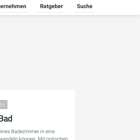
ternehmen
Ratgeber
Suche
euerbare Energien umschalten
rmenü für Karriere umschalten
Untermenü für Unternehmen umschalten
Untermenü für Ratgeber u
cks
 Bad
leines Badezimmer in eine
rwandeln können. Mit optischen