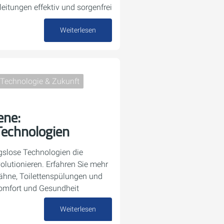
eitungen effektiv und sorgenfrei
Weiterlesen
24. September 2024
Technologie & Zukunft
ene:
Technologien
gslose Technologien die
lutionieren. Erfahren Sie mehr
hne, Toilettenspülungen und
Komfort und Gesundheit
Weiterlesen
28. August 2024