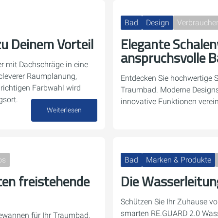
Bad
Design
Verbraucher
zu Deinem Vorteil
Elegante Schalen
anspruchsvolle 
r mit Dachschräge in eine
 cleverer Raumplanung,
Entdecken Sie hochwertige S
richtigen Farbwahl wird
Traumbad. Moderne Designs,
gsort.
innovative Funktionen vereint
Weiterlesen
28. Oktober 2024
os
Bad
Marken & Produkte
ten freistehende
Die Wasserleitung
Schützen Sie Ihr Zuhause v
smarten RE.GUARD 2.0 Was
ewannen für Ihr Traumbad.