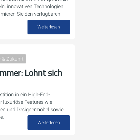
ln, innovativen Technologien
imieren Sie den verfügbaren
Weiterlesen
17. Dezember 2024
 & Zukunft
mmer: Lohnt sich
stition in ein High-End-
r luxuriöse Features wie
nen und Designermöbel sowie
e.
Weiterlesen
16. November 2024