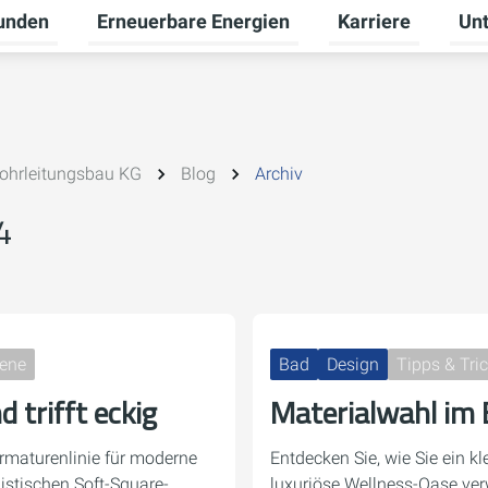
unden
Erneuerbare Energien
Karriere
Un
ü für Gewerbekunden umschalten
Untermenü für Privatkunden umschalten
Untermenü für Ern
Unte
ohrleitungsbau KG
Blog
Archiv
4
iene
Bad
Design
Tipps & Tri
trifft eckig
Materialwahl im
Armaturenlinie für moderne
Entdecken Sie, wie Sie ein k
stischen Soft-Square-
luxuriöse Wellness-Oase ve