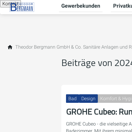
Kontakt
Gewerbekunden
Privatk
Untermen
Theodor Bergmann GmbH & Co. Sanitäre Anlagen und R
Beiträge von 202
Bad
Design
Komfort & Hyg
GROHE Cubeo: Rund 
GROHE Cubeo - die vielseitige 
Badezimmer. Mit ihrem minimali