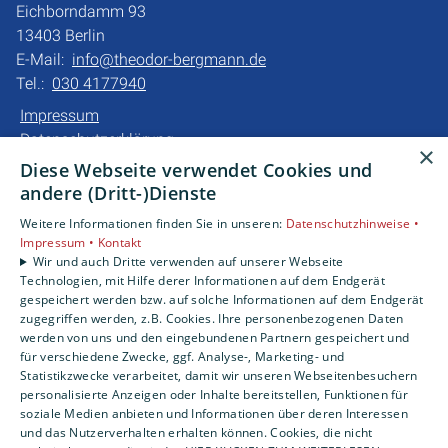
Eichborndamm 93
13403 Berlin
E-Mail:
info@theodor-bergmann.de
Tel.:
030 4177940
Impressum
Datenschutzerklärung
×
Barrierefreiheitserklärung
Diese Webseite verwendet Cookies und
andere (Dritt-)Dienste
Unsere Bereiche
Weitere Informationen finden Sie in unseren:
Datenschutzhinweise •
Privatkunden
Impressum •
Kontakt
Gewerbekunden
Wir und auch Dritte verwenden auf unserer Webseite
Technologien, mit Hilfe derer Informationen auf dem Endgerät
Karriere
gespeichert werden bzw. auf solche Informationen auf dem Endgerät
Unternehmen
zugegriffen werden, z.B. Cookies. Ihre personenbezogenen Daten
werden von uns und den eingebundenen Partnern gespeichert und
für verschiedene Zwecke, ggf. Analyse-, Marketing- und
Statistikzwecke verarbeitet, damit wir unseren Webseitenbesuchern
personalisierte Anzeigen oder Inhalte bereitstellen, Funktionen für
soziale Medien anbieten und Informationen über deren Interessen
und das Nutzerverhalten erhalten können. Cookies, die nicht