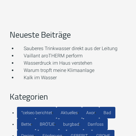
Neueste Beiträge
Sauberes Trinkwasser direkt aus der Leitung
Vaillant aroTHERM perform
Wasserdruck im Haus verstehen
Warum tropft meine Klimaanlage
Kalk im Wasser
Kategorien
°celseo berichtet
Aktuelles
Axor
Bad
Bette
BRÖTJE
burgbad
Danfoss
Design
Förderung
GEBERIT
GROHE