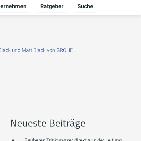
ternehmen
Ratgeber
Suche
euerbare Energien umschalten
rmenü für Karriere umschalten
Untermenü für Unternehmen umschalten
Untermenü für Ratgeber u
Black und Matt Black von GROHE
Neueste Beiträge
Sauberes Trinkwasser direkt aus der Leitung