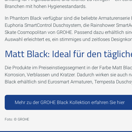
Branchen mit hohen Hygienestandards.
In Phantom Black verfügbar sind die beliebte Armaturenseri
Euphoria SmartControl Duschsystem, die Rainshower SmartAct
Skate Cosmopolitan von GROHE. Passend dazu erhältlich sind 
Auswahl erleichtert es, ein stimmiges und zeitloses Designko
Matt Black: Ideal für den tägli
Die Produkte im Preiseinstiegssegment in der Farbe Matt Bla
Korrosion, Verblassen und Kratzer. Dadurch wirken sie auch 
Black erhältlich sind Eurosmart Armaturen, Tempesta Dusch
Mehr zu der GROHE Black Kollektion erfahren Sie hier
Foto: © GROHE