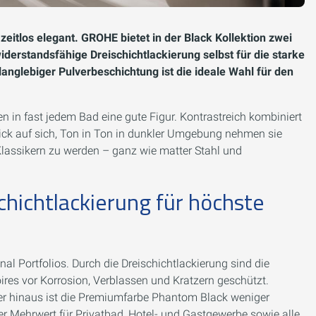
eitlos elegant. GROHE bietet in der Black Kollektion zwei
derstandsfähige Dreischichtlackierung selbst für die starke
nglebiger Pulverbeschichtung ist die ideale Wahl für den
in fast jedem Bad eine gute Figur. Kontrastreich kombiniert
lick auf sich, Ton in Ton in dunkler Umgebung nehmen sie
 Klassikern zu werden – ganz wie matter Stahl und
hichtlackierung für höchste
l Portfolios. Durch die Dreischichtlackierung sind die
res vor Korrosion, Verblassen und Kratzern geschützt.
ber hinaus ist die Premiumfarbe Phantom Black weniger
ter Mehrwert für Privatbad, Hotel- und Gastgewerbe sowie alle