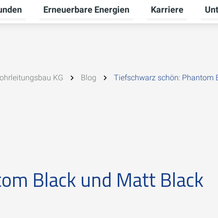
unden
Erneuerbare Energien
Karriere
Un
ü für Gewerbekunden umschalten
Untermenü für Privatkunden umschalten
Untermenü für Ern
Unte
ohrleitungsbau KG
Blog
Tiefschwarz schön: Phantom 
tom Black und Matt Black