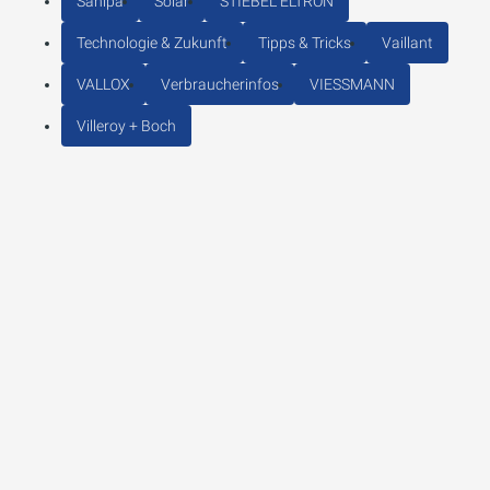
Sanipa
Solar
STIEBEL ELTRON
Technologie & Zukunft
Tipps & Tricks
Vaillant
VALLOX
Verbraucherinfos
VIESSMANN
Villeroy + Boch