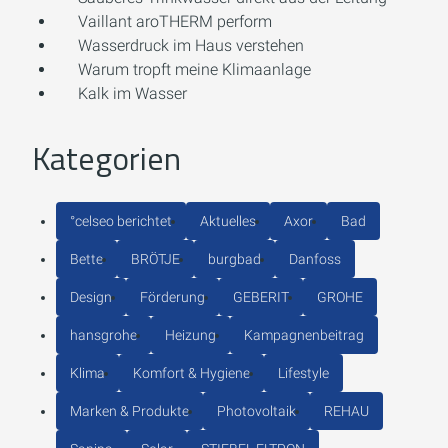
Vaillant aroTHERM perform
Wasserdruck im Haus verstehen
Warum tropft meine Klimaanlage
Kalk im Wasser
Kategorien
°celseo berichtet
Aktuelles
Axor
Bad
Bette
BRÖTJE
burgbad
Danfoss
Design
Förderung
GEBERIT
GROHE
hansgrohe
Heizung
Kampagnenbeitrag
Klima
Komfort & Hygiene
Lifestyle
Marken & Produkte
Photovoltaik
REHAU