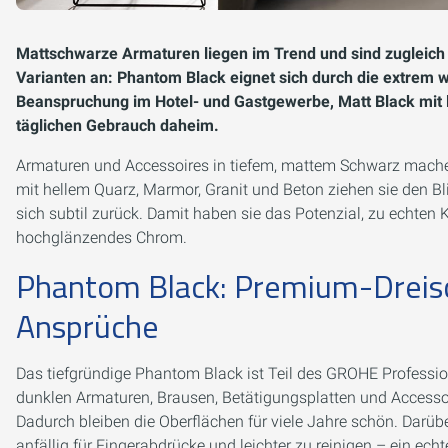
Mattschwarze Armaturen liegen im Trend und sind zugleich z
Varianten an: Phantom Black eignet sich durch die extrem wi
Beanspruchung im Hotel- und Gastgewerbe, Matt Black mit la
täglichen Gebrauch daheim.
Armaturen und Accessoires in tiefem, mattem Schwarz machen 
mit hellem Quarz, Marmor, Granit und Beton ziehen sie den B
sich subtil zurück. Damit haben sie das Potenzial, zu echten
hochglänzendes Chrom.
Phantom Black: Premium-Dreisc
Ansprüche
Das tiefgründige Phantom Black ist Teil des GROHE Professiona
dunklen Armaturen, Brausen, Betätigungsplatten und Accessoi
Dadurch bleiben die Oberflächen für viele Jahre schön. Darü
anfällig für Fingerabdrücke und leichter zu reinigen – ein ech