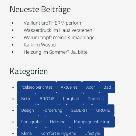
Neueste Beiträge
Vaillant aroTHERM perform
Wasserdruck im Haus verstehen
Warum tropft meine Klimaanlage
Kalk im Wasser
Heizung im Sommer? Ja, bitte!
Kategorien
°celseo berichtet
Aktuelles
Axor
Bad
Bette
BRÖTJE
burgbad
Danfoss
Design
Förderung
GEBERIT
GROHE
hansgrohe
Heizung
Kampagnenbeitrag
Klima
Komfort & Hygiene
Lifestyle