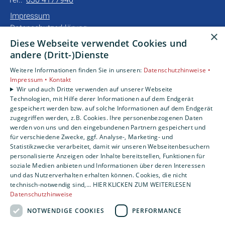
Impressum
Datenschutzerklärung
×
Barrierefreiheitserklärung
Diese Webseite verwendet Cookies und
andere (Dritt-)Dienste
Unsere Bereiche
Weitere Informationen finden Sie in unseren:
Datenschutzhinweise •
Privatkunden
Impressum •
Kontakt
Gewerbekunden
Wir und auch Dritte verwenden auf unserer Webseite
Technologien, mit Hilfe derer Informationen auf dem Endgerät
Karriere
gespeichert werden bzw. auf solche Informationen auf dem Endgerät
Unternehmen
zugegriffen werden, z.B. Cookies. Ihre personenbezogenen Daten
werden von uns und den eingebundenen Partnern gespeichert und
für verschiedene Zwecke, ggf. Analyse-, Marketing- und
Statistikzwecke verarbeitet, damit wir unseren Webseitenbesuchern
personalisierte Anzeigen oder Inhalte bereitstellen, Funktionen für
soziale Medien anbieten und Informationen über deren Interessen
und das Nutzerverhalten erhalten können. Cookies, die nicht
technisch-notwendig sind,... HIER KLICKEN ZUM WEITERLESEN
Datenschutzhinweise
NOTWENDIGE COOKIES
PERFORMANCE