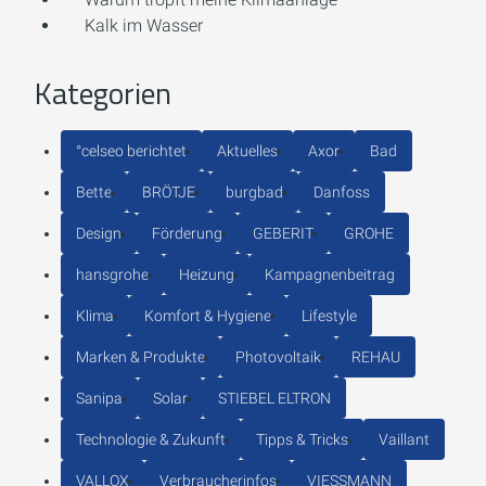
Kalk im Wasser
Kategorien
°celseo berichtet
Aktuelles
Axor
Bad
Bette
BRÖTJE
burgbad
Danfoss
Design
Förderung
GEBERIT
GROHE
hansgrohe
Heizung
Kampagnenbeitrag
Klima
Komfort & Hygiene
Lifestyle
Marken & Produkte
Photovoltaik
REHAU
Sanipa
Solar
STIEBEL ELTRON
Technologie & Zukunft
Tipps & Tricks
Vaillant
VALLOX
Verbraucherinfos
VIESSMANN