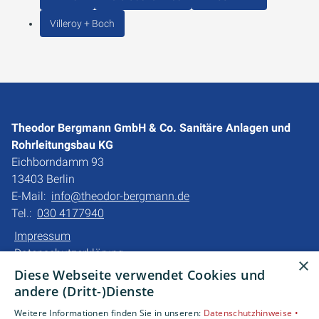
Villeroy + Boch
Theodor Bergmann GmbH & Co. Sanitäre Anlagen und
Rohrleitungsbau KG
Eichborndamm 93
13403 Berlin
E-Mail:
info@theodor-bergmann.de
Tel.:
030 4177940
Impressum
Datenschutzerklärung
×
Barrierefreiheitserklärung
Diese Webseite verwendet Cookies und
andere (Dritt-)Dienste
Unsere Bereiche
Weitere Informationen finden Sie in unseren:
Datenschutzhinweise •