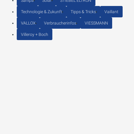
Sanipa
Solar
STIEBEL ELTRON
Technologie & Zukunft
Tipps & Tricks
Vaillant
VALLOX
Verbraucherinfos
VIESSMANN
Villeroy + Boch