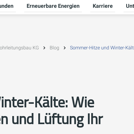
unden
Erneuerbare Energien
Karriere
Un
ü für Gewerbekunden umschalten
Untermenü für Privatkunden umschalten
Untermenü für Ern
Unte
ohrleitungsbau KG
Blog
Sommer-Hitze und Winter-Kält
nter-Kälte: Wie
 und Lüftung Ihr