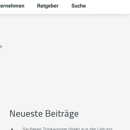
ternehmen
Ratgeber
Suche
euerbare Energien umschalten
rmenü für Karriere umschalten
Untermenü für Unternehmen umschalten
Untermenü für Ratgeber u
e
Neueste Beiträge
Sauberes Trinkwasser direkt aus der Leitung