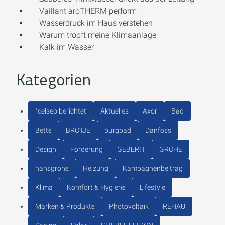
Vaillant aroTHERM perform
Wasserdruck im Haus verstehen
Warum tropft meine Klimaanlage
Kalk im Wasser
Kategorien
°celseo berichtet
Aktuelles
Axor
Bad
Bette
BRÖTJE
burgbad
Danfoss
Design
Förderung
GEBERIT
GROHE
hansgrohe
Heizung
Kampagnenbeitrag
Klima
Komfort & Hygiene
Lifestyle
Marken & Produkte
Photovoltaik
REHAU