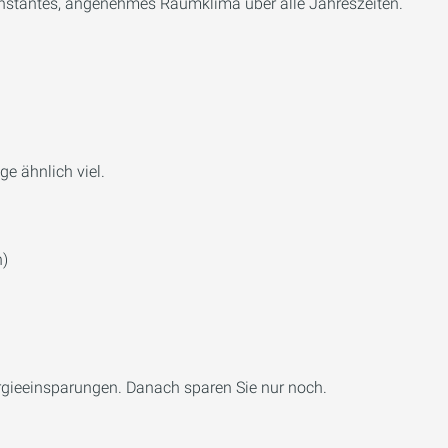
n konstantes, angenehmes Raumklima über alle Jahreszeiten.
e ähnlich viel.
h)
ergieeinsparungen. Danach sparen Sie nur noch.