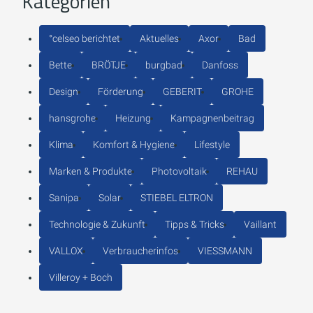
Kategorien
°celseo berichtet
Aktuelles
Axor
Bad
Bette
BRÖTJE
burgbad
Danfoss
Design
Förderung
GEBERIT
GROHE
hansgrohe
Heizung
Kampagnenbeitrag
Klima
Komfort & Hygiene
Lifestyle
Marken & Produkte
Photovoltaik
REHAU
Sanipa
Solar
STIEBEL ELTRON
Technologie & Zukunft
Tipps & Tricks
Vaillant
VALLOX
Verbraucherinfos
VIESSMANN
Villeroy + Boch