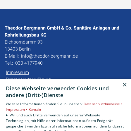
Theodor Bergmann GmbH & Co. Sanitäre Anlagen und
Rohrleitungsbau KG
Eichborndamm 93
13403 Berlin
E-Mail:
info@theodor-bergmann.de
Tel.:
030 4177940
Impressum
Datenschutzerklärung
×
Barrierefreiheitserklärung
Diese Webseite verwendet Cookies und
andere (Dritt-)Dienste
Unsere Bereiche
Weitere Informationen finden Sie in unseren:
Datenschutzhinweise •
Privatkunden
Impressum •
Kontakt
Gewerbekunden
Wir und auch Dritte verwenden auf unserer Webseite
Technologien, mit Hilfe derer Informationen auf dem Endgerät
Karriere
gespeichert werden bzw. auf solche Informationen auf dem Endgerät
Unternehmen