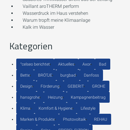
Vaillant aroTHERM perform
Wasserdruck im Haus verstehen
Warum tropft meine Klimaanlage
Kalk im Wasser
Kategorien
°celseo berichtet
Aktuelles
Axor
Bad
Bette
BRÖTJE
burgbad
Danfoss
Design
Förderung
GEBERIT
GROHE
hansgrohe
Heizung
Kampagnenbeitrag
Klima
Komfort & Hygiene
Lifestyle
Marken & Produkte
Photovoltaik
REHAU