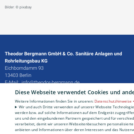
Bilder: © pixabay
Theodor Bergmann GmbH & Co. Sanitäre Anlagen und
Rohrleitungsbau KG
Eichborndamm 93
13403 Berlin
E-Mail:
info@theodor-bergmann.de
Tel.:
030 4177940
Diese Webseite verwendet Cookies und ander
Impressum
Weitere Informationen finden Sie in unseren:
Datenschutzhinweise 
Wir und auch Dritte verwenden auf unserer Webseite Technologien
Datenschutzerklärung
werden bzw. auf solche Informationen auf dem Endgerät zugegriffe
Barrierefreiheitserklärung
uns und den eingebundenen Partnern gespeichert und für verschiede
verarbeitet, damit wir unseren Webseitenbesuchern personalisierte 
anbieten und Informationen über deren Interessen und das Nutzerve