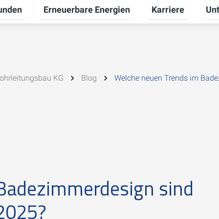
unden
Erneuerbare Energien
Karriere
Un
ü für Gewerbekunden umschalten
Untermenü für Privatkunden umschalten
Untermenü für Ern
Unte
ohrleitungsbau KG
Blog
Welche neuen Trends im Bade
 Badezimmerdesign sind
 2025?