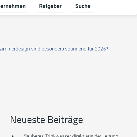
ternehmen
Ratgeber
Suche
euerbare Energien umschalten
rmenü für Karriere umschalten
Untermenü für Unternehmen umschalten
Untermenü für Ratgeber u
zimmerdesign sind besonders spannend für 2025?
Neueste Beiträge
Sauberes Trinkwasser direkt aus der Leitung