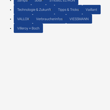
Sanipa
Solar
STIEBEL ELTRON
Technologie & Zukunft
Tipps & Tricks
Vaillant
VALLOX
Verbraucherinfos
VIESSMANN
Villeroy + Boch