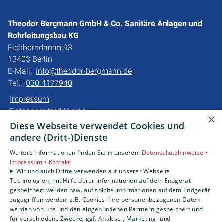
Theodor Bergmann GmbH & Co. Sanitäre Anlagen und
Rohrleitungsbau KG
Eichborndamm 93
13403 Berlin
E-Mail:
info@theodor-bergmann.de
Tel.:
030 4177940
Impressum
Datenschutzerklärung
×
Barrierefreiheitserklärung
Diese Webseite verwendet Cookies und
andere (Dritt-)Dienste
Unsere Bereiche
Weitere Informationen finden Sie in unseren:
Datenschutzhinweise •
Privatkunden
Impressum •
Kontakt
Gewerbekunden
Wir und auch Dritte verwenden auf unserer Webseite
Technologien, mit Hilfe derer Informationen auf dem Endgerät
Karriere
gespeichert werden bzw. auf solche Informationen auf dem Endgerät
Unternehmen
zugegriffen werden, z.B. Cookies. Ihre personenbezogenen Daten
werden von uns und den eingebundenen Partnern gespeichert und
für verschiedene Zwecke, ggf. Analyse-, Marketing- und