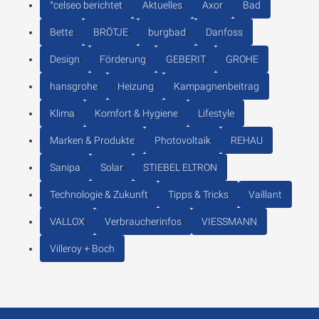
°celseo berichtet
Aktuelles
Axor
Bad
Bette
BRÖTJE
burgbad
Danfoss
Design
Förderung
GEBERIT
GROHE
hansgrohe
Heizung
Kampagnenbeitrag
Klima
Komfort & Hygiene
Lifestyle
Marken & Produkte
Photovoltaik
REHAU
Sanipa
Solar
STIEBEL ELTRON
Technologie & Zukunft
Tipps & Tricks
Vaillant
VALLOX
Verbraucherinfos
VIESSMANN
Villeroy + Boch