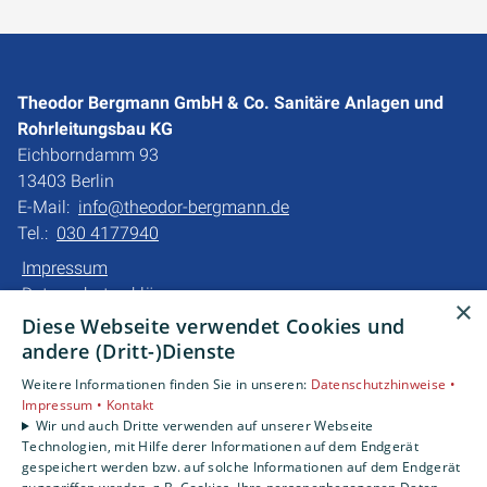
Theodor Bergmann GmbH & Co. Sanitäre Anlagen und
Rohrleitungsbau KG
Eichborndamm 93
13403 Berlin
E-Mail:
info@theodor-bergmann.de
Tel.:
030 4177940
Impressum
Datenschutzerklärung
×
Barrierefreiheitserklärung
Diese Webseite verwendet Cookies und
andere (Dritt-)Dienste
Unsere Bereiche
Weitere Informationen finden Sie in unseren:
Datenschutzhinweise •
Privatkunden
Impressum •
Kontakt
Gewerbekunden
Wir und auch Dritte verwenden auf unserer Webseite
Technologien, mit Hilfe derer Informationen auf dem Endgerät
Karriere
gespeichert werden bzw. auf solche Informationen auf dem Endgerät
Unternehmen