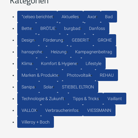
Kategorien
°celseo berichtet
Aktuelles
Axor
Bad
Bette
BRÖTJE
burgbad
Danfoss
Design
Förderung
GEBERIT
GROHE
hansgrohe
Heizung
Kampagnenbeitrag
Klima
Komfort & Hygiene
Lifestyle
Marken & Produkte
Photovoltaik
REHAU
Sanipa
Solar
STIEBEL ELTRON
Technologie & Zukunft
Tipps & Tricks
Vaillant
VALLOX
Verbraucherinfos
VIESSMANN
Villeroy + Boch