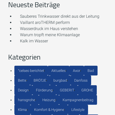
Neueste Beiträge
Sauberes Trinkwasser direkt aus der Leitung
Vaillant aroTHERM perform
Wasserdruck im Haus verstehen
Warum tropft meine Klimaanlage
Kalk im Wasser
Kategorien
°celseo berichtet
Aktuelles
Axor
Bad
Bette
BRÖTJE
burgbad
Danfoss
Design
Förderung
GEBERIT
GROHE
hansgrohe
Heizung
Kampagnenbeitrag
Klima
Komfort & Hygiene
Lifestyle