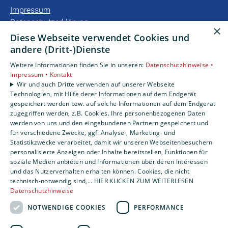
Impressum
Datenschutzerklärung
×
Barrierefreiheitserklärung
Diese Webseite verwendet Cookies und
andere (Dritt-)Dienste
Unsere Bereiche
Weitere Informationen finden Sie in unseren:
Datenschutzhinweise •
Privatkunden
Impressum •
Kontakt
Gewerbekunden
Wir und auch Dritte verwenden auf unserer Webseite
Technologien, mit Hilfe derer Informationen auf dem Endgerät
Karriere
gespeichert werden bzw. auf solche Informationen auf dem Endgerät
Unternehmen
zugegriffen werden, z.B. Cookies. Ihre personenbezogenen Daten
werden von uns und den eingebundenen Partnern gespeichert und
für verschiedene Zwecke, ggf. Analyse-, Marketing- und
Statistikzwecke verarbeitet, damit wir unseren Webseitenbesuchern
personalisierte Anzeigen oder Inhalte bereitstellen, Funktionen für
soziale Medien anbieten und Informationen über deren Interessen
und das Nutzerverhalten erhalten können. Cookies, die nicht
technisch-notwendig sind,... HIER KLICKEN ZUM WEITERLESEN
Datenschutzhinweise
NOTWENDIGE COOKIES
PERFORMANCE