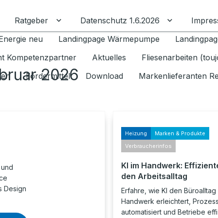
Ratgeber
Datenschutz 1.6.2026
Impre
Untermenü für Ratgeber umschalten
Untermenü f
Energie neu
Landingpage Wärmepumpe
Landingpag
ant Kompetenzpartner
Aktuelles
Fliesenarbeiten (tou
ebruar 2026
gen
Fördermittel
Download
Markenlieferanten R
Heizung
Marken & Produkte
Verbraucherinfos
KI im Handwerk: Effiziente
 und
den Arbeitsalltag
nce
s Design
Erfahre, wie KI den Büroalltag
Handwerk erleichtert, Prozes
automatisiert und Betriebe eff