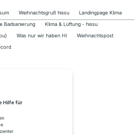
ssum
Weihnachtsgruß hissu
Landingpage Klima
ür Datenschutz 1.6.2026 umschalten
e Badsanierung
Klima & Lüftung - hissu
jou)
Was nur wir haben HI
Weihnachtspost
ecord
 Hilfe für
 im
se
izienter