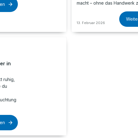
macht – ohne das Handwerk z
sen
Weite
13. Februar 2026
er in
t ruhig,
e du
euchtung
sen