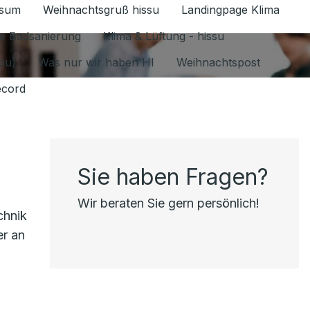
ssum
Weihnachtsgruß hissu
Landingpage Klima
ür Datenschutz 1.6.2026 umschalten
e Badsanierung
Klima & Lüftung - hissu
jou)
Was nur wir haben HI
Weihnachtspost
ecord
Sie haben Fragen?
Wir beraten Sie gern persönlich!
chnik
er an