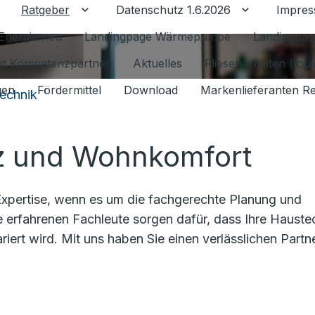
Ratgeber
Datenschutz 1.6.2026
Impre
Untermenü für Ratgeber umschalten
Untermenü f
Energie neu
Landingpage Wärmepumpe
Landingpag
ant Kompetenzpartner
Aktuelles
Fliesenarbeiten (tou
gen
Fördermittel
Download
Markenlieferanten R
echnik
nz und Wohnkomfort
 Expertise, wenn es um die fachgerechte Planung und
e erfahrenen Fachleute sorgen dafür, dass Ihre Hauste
ariert wird. Mit uns haben Sie einen verlässlichen Partn