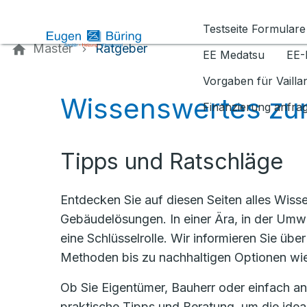
Kontaktieren Sie uns
Testseite Formulare
Master
Ratgeber
EE Medatsu
EE-
Vorgaben für Vaill
Wissenswertes zu
Finanzierung anfra
Tipps und Ratschläge
Entdecken Sie auf diesen Seiten alles Wisse
Gebäudelösungen. In einer Ära, in der Umwe
eine Schlüsselrolle. Wir informieren Sie ü
Methoden bis zu nachhaltigen Optionen w
Ob Sie Eigentümer, Bauherr oder einfach an
praktische Tipps und Beratung, um die idea