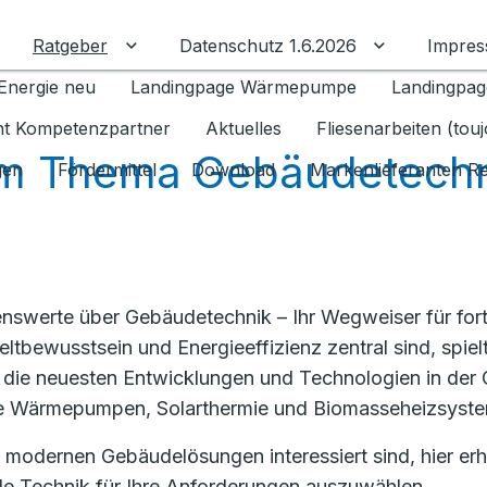
Ratgeber
Datenschutz 1.6.2026
Impre
Untermenü für Ratgeber umschalten
Untermenü f
Energie neu
Landingpage Wärmepumpe
Landingpag
ant Kompetenzpartner
Aktuelles
Fliesenarbeiten (tou
m Thema Gebäudetechn
gen
Fördermittel
Download
Markenlieferanten R
nswerte über Gebäudetechnik – Ihr Wegweiser für fortsc
ltbewusstsein und Energieeffizienz zentral sind, spie
ber die neuesten Entwicklungen und Technologien in de
ie Wärmepumpen, Solarthermie und Biomasseheizsyst
 modernen Gebäudelösungen interessiert sind, hier erha
le Technik für Ihre Anforderungen auszuwählen.