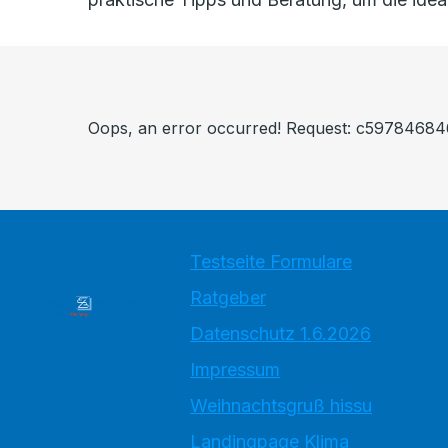
Oops, an error occurred! Request: c597846
Testseite Formulare
Ratgeber
Datenschutz 1.6.2026
Impressum
Weihnachtsgruß hissu
Landingpage Klima