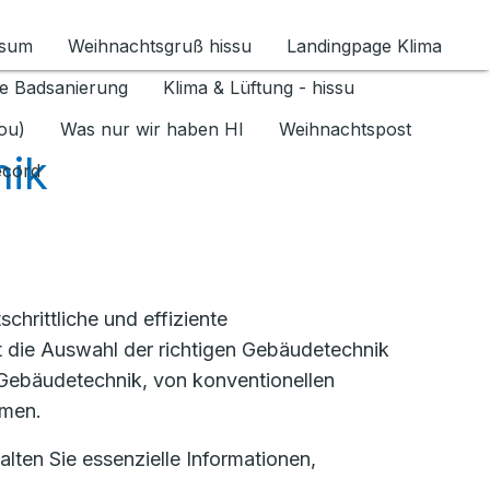
ssum
Weihnachtsgruß hissu
Landingpage Klima
ür Datenschutz 1.6.2026 umschalten
e Badsanierung
Klima & Lüftung - hissu
jou)
Was nur wir haben HI
Weihnachtspost
ik
ecord
hrittliche und effiziente
lt die Auswahl der richtigen Gebäudetechnik
r Gebäudetechnik, von konventionellen
emen.
lten Sie essenzielle Informationen,