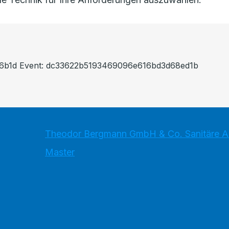
846b1d Event: dc33622b5193469096e616bd3d68ed1b
Theodor Bergmann GmbH & Co. Sanitäre An
Master