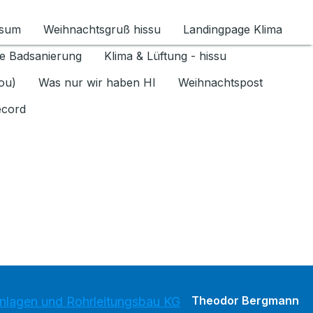
ssum
Weihnachtsgruß hissu
Landingpage Klima
ür Datenschutz 1.6.2026 umschalten
e Badsanierung
Klima & Lüftung - hissu
jou)
Was nur wir haben HI
Weihnachtspost
ecord
Theodor Bergmann
lagen und Rohrleitungsbau KG