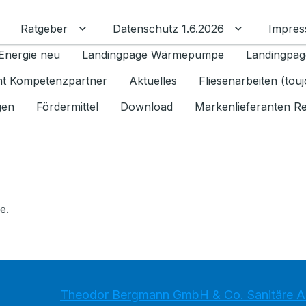
Ratgeber
Datenschutz 1.6.2026
Impre
Untermenü für Ratgeber umschalten
Untermenü f
Energie neu
Landingpage Wärmepumpe
Landingpag
ant Kompetenzpartner
Aktuelles
Fliesenarbeiten (tou
gen
Fördermittel
Download
Markenlieferanten R
e.
Theodor Bergmann GmbH & Co. Sanitäre An