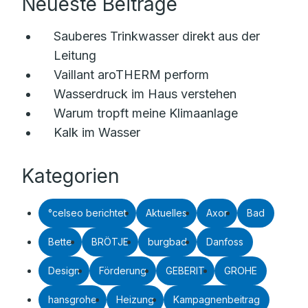
Neueste Beiträge
Sauberes Trinkwasser direkt aus der
Leitung
Vaillant aroTHERM perform
Wasserdruck im Haus verstehen
Warum tropft meine Klimaanlage
Kalk im Wasser
Kategorien
°celseo berichtet
Aktuelles
Axor
Bad
Bette
BRÖTJE
burgbad
Danfoss
Design
Förderung
GEBERIT
GROHE
hansgrohe
Heizung
Kampagnenbeitrag