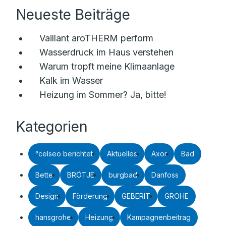
Neueste Beiträge
Vaillant aroTHERM perform
Wasserdruck im Haus verstehen
Warum tropft meine Klimaanlage
Kalk im Wasser
Heizung im Sommer? Ja, bitte!
Kategorien
°celseo berichtet
Aktuelles
Axor
Bad
Bette
BRÖTJE
burgbad
Danfoss
Design
Förderung
GEBERIT
GROHE
hansgrohe
Heizung
Kampagnenbeitrag