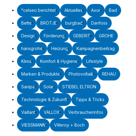
°celseo berichtet
Aktuelles
Axor
Bad
Bette
BRÖTJE
burgbad
Danfoss
Design
Förderung
GEBERIT
GROHE
hansgrohe
Heizung
Kampagnenbeitrag
Klima
Komfort & Hygiene
Lifestyle
Marken & Produkte
Photovoltaik
REHAU
Sanipa
Solar
STIEBEL ELTRON
Technologie & Zukunft
Tipps & Tricks
Vaillant
VALLOX
Verbraucherinfos
VIESSMANN
Villeroy + Boch