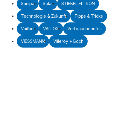
Sanipa
Solar
STIEBEL ELTRON
Technologie & Zukunft
Tipps & Tricks
Vaillant
VALLOX
Verbraucherinfos
VIESSMANN
Villeroy + Boch