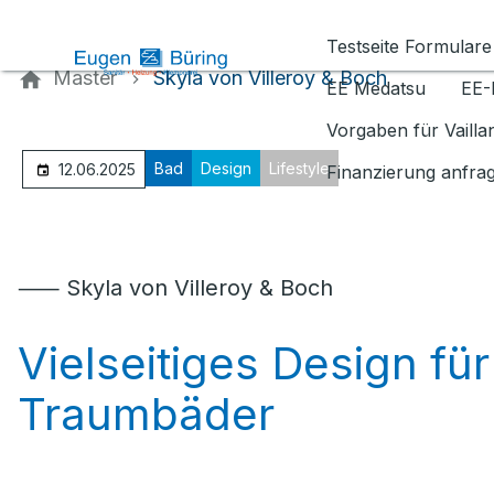
Kontaktieren Sie uns
Testseite Formulare
Master
Skyla von Villeroy & Boch
EE Medatsu
EE-
Vorgaben für Vaill
Bad
Design
Lifestyle
12.06.2025
Finanzierung anfra
⸺ Skyla von Villeroy & Boch
Vielseitiges Design für
Traumbäder