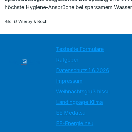
höchste Hygiene-Ansprüche bei sparsamem Wasserver
Bild: © Villeroy & Boch
Testseite Formulare
Ratgeber
Datenschutz 1.6.2026
Impressum
Weihnachtsgruß hissu
Landingpage Klima
EE Medatsu
EE-Energie neu