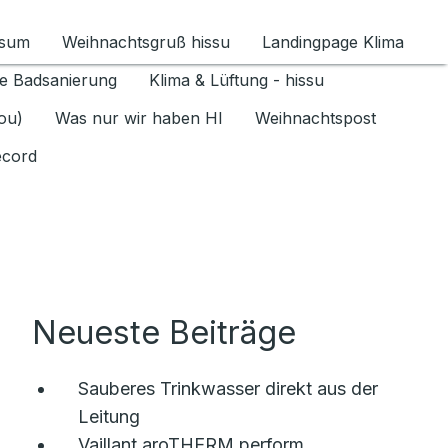
ssum
Weihnachtsgruß hissu
Landingpage Klima
ür Datenschutz 1.6.2026 umschalten
e Badsanierung
Klima & Lüftung - hissu
jou)
Was nur wir haben HI
Weihnachtspost
ecord
Neueste Beiträge
Sauberes Trinkwasser direkt aus der
Leitung
Vaillant aroTHERM perform