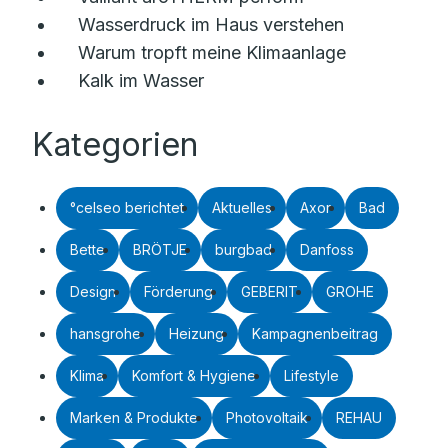
Wasserdruck im Haus verstehen
Warum tropft meine Klimaanlage
Kalk im Wasser
Kategorien
°celseo berichtet
Aktuelles
Axor
Bad
Bette
BRÖTJE
burgbad
Danfoss
Design
Förderung
GEBERIT
GROHE
hansgrohe
Heizung
Kampagnenbeitrag
Klima
Komfort & Hygiene
Lifestyle
Marken & Produkte
Photovoltaik
REHAU