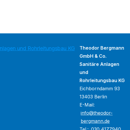
Theodor Bergmann
lagen und Rohrleitungsbau KG
GmbH & Co.
Sanitäre Anlagen
und
Rohrleitungsbau KG
Eichborndamm 93
13403 Berlin
E-Mail:
info@theodor-
bergmann.de
Tel.:
030 4177940