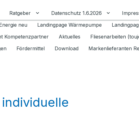
Ratgeber
Datenschutz 1.6.2026
Impre
Untermenü für Ratgeber umschalten
Untermenü f
Energie neu
Landingpage Wärmepumpe
Landingpag
ant Kompetenzpartner
Aktuelles
Fliesenarbeiten (tou
gen
Fördermittel
Download
Markenlieferanten R
 individuelle