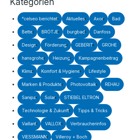
Kategorien
°celseo berichtet
Aktuelles
Axor
Bad
Bette
BRÖTJE
burgbad
Danfoss
Design
Förderung
GEBERIT
GROHE
hansgrohe
Heizung
Kampagnenbeitrag
Klima
Komfort & Hygiene
Lifestyle
Marken & Produkte
Photovoltaik
REHAU
Sanipa
Solar
STIEBEL ELTRON
Technologie & Zukunft
Tipps & Tricks
Vaillant
VALLOX
Verbraucherinfos
VIESSMANN
Villeroy + Boch